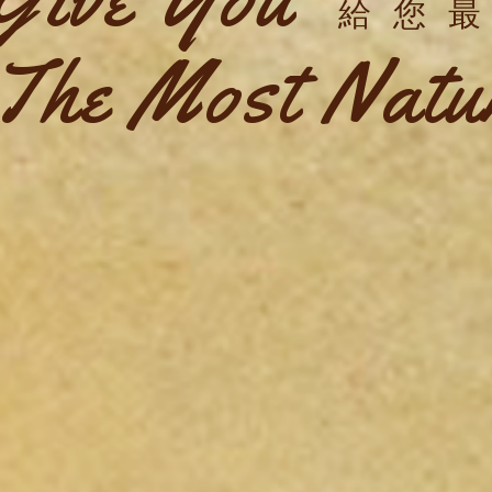
給您
The Most Natur